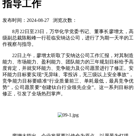
指导工作
发布时间：2024-08-27 浏览次数：
8月22日至23日，万华化学党委书记、董事长廖增太，高
级副总裁陈毅峰一行莅临安纳达公司，进行了为期一天半的工
作视察与指导。
22日上午，廖增太听取了安纳达公司工作汇报，对其制造
能力、市场能力、盈利能力、团队能力的三年规划目标给予高
度肯定，并就安环能力、竞争能力及公司愿景进行了修正。安
环能力目标要实现“无异味、零投诉，无三级以上安全事故”，
竞争能力目标要瞄准“行业质量前三、单耗最低，最具竞争优
势”，公司愿景要“创建钛白行业领先企业”。这一系列目标的
修正，引发了全场热烈掌声。
廖增太指出，企业发展要以使命为原点，以愿景为灯塔，